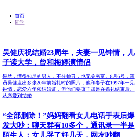
首页
同学
吴健庆祝结婚23周年，夫妻一见钟情，儿
子读大学，曾和梅婷演情侣
果然，懂得知足的男人，不分帅丑，也无关穷富。8月6号，演
员吴健发出多张20年前婚礼时的照片，他和妻子在1997年一见
钟情，恋爱六年领结婚证，但他们要孩子却是在婚礼结束后。
从恋爱到结婚
“全部删除！”妈妈翻看女儿电话手表后爆
发大吵：聊天群有10多个，通讯录一半是
陌生人；女儿哭了好几天，网友吵翻