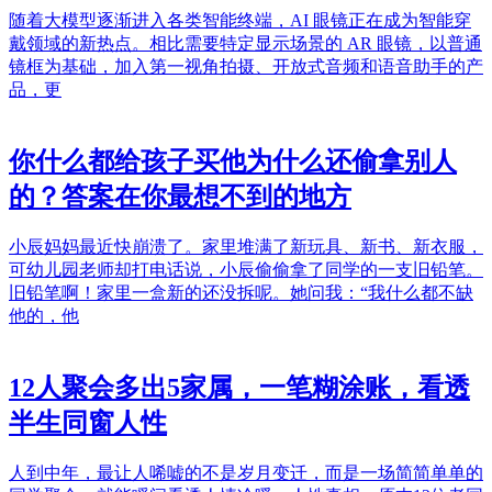
随着大模型逐渐进入各类智能终端，AI 眼镜正在成为智能穿
戴领域的新热点。相比需要特定显示场景的 AR 眼镜，以普通
镜框为基础，加入第一视角拍摄、开放式音频和语音助手的产
品，更
你什么都给孩子买他为什么还偷拿别人
的？答案在你最想不到的地方
小辰妈妈最近快崩溃了。家里堆满了新玩具、新书、新衣服，
可幼儿园老师却打电话说，小辰偷偷拿了同学的一支旧铅笔。
旧铅笔啊！家里一盒新的还没拆呢。她问我：“我什么都不缺
他的，他
12人聚会多出5家属，一笔糊涂账，看透
半生同窗人性
人到中年，最让人唏嘘的不是岁月变迁，而是一场简简单单的