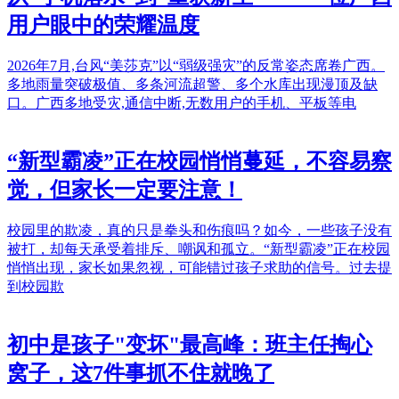
用户眼中的荣耀温度
2026年7月,台风“美莎克”以“弱级强灾”的反常姿态席卷广西。
多地雨量突破极值、多条河流超警、多个水库出现漫顶及缺
口。广西多地受灾,通信中断,无数用户的手机、平板等电
“新型霸凌”正在校园悄悄蔓延，不容易察
觉，但家长一定要注意！
校园里的欺凌，真的只是拳头和伤痕吗？如今，一些孩子没有
被打，却每天承受着排斥、嘲讽和孤立。“新型霸凌”正在校园
悄悄出现，家长如果忽视，可能错过孩子求助的信号。过去提
到校园欺
初中是孩子"变坏"最高峰：班主任掏心
窝子，这7件事抓不住就晚了