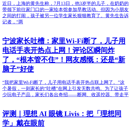
近日，上海的黄先生称，7月13日，他3岁半的儿子，在奶奶的
带领下前往家门口的一家绘本馆参加早教活动。但因为小朋友
之间的打闹，孩子被另一位学生家长狠狠教育了。黄先生告诉
记者，“两
宁波家长吐槽：家里Wi-Fi断了，儿子用
电话手表开热点上网！评论区瞬间炸
了，“根本管不住”！网友感慨：还是“新
脑子”好使
“我把家里Wi-Fi断了，儿子用电话手表开热点联上网了。”这
个暑假，一则家长的“吐槽”在网上引发无数共鸣。为了让孩子
少玩电子产品，家长们各出奇招——断网、收遥控器、带走平
评测｜理想 AI 眼镜 Livis：把「理想同
学」戴在眼前