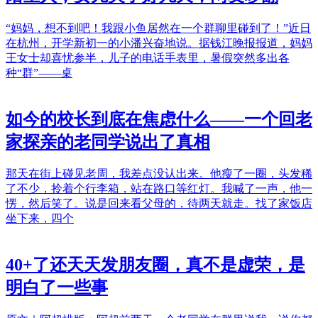
“妈妈，想不到吧！我跟小鱼居然在一个群聊里碰到了！”近日
在杭州，开学新初一的小潘兴奋地说。据钱江晚报报道，妈妈
王女士却喜忧参半，儿子的电话手表里，暑假突然多出各
种“群”——桌
如今的校长到底在焦虑什么——一个回老
家探亲的老同学说出了真相
那天在街上碰见老周，我差点没认出来。他瘦了一圈，头发稀
了不少，拎着个行李箱，站在路口等红灯。我喊了一声，他一
愣，然后笑了。说是回来看父母的，待两天就走。找了家饭店
坐下来，四个
40+了还天天发朋友圈，真不是虚荣，是
明白了一些事