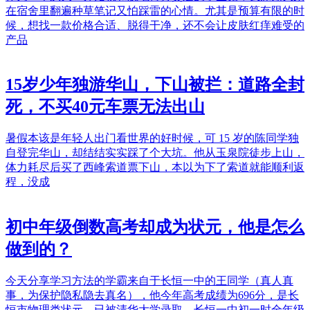
在宿舍里翻遍种草笔记又怕踩雷的心情。尤其是预算有限的时
候，想找一款价格合适、脱得干净，还不会让皮肤红痒难受的
产品
15岁少年独游华山，下山被拦：道路全封
死，不买40元车票无法出山
暑假本该是年轻人出门看世界的好时候，可 15 岁的陈同学独
自登完华山，却结结实实踩了个大坑。他从玉泉院徒步上山，
体力耗尽后买了西峰索道票下山，本以为下了索道就能顺利返
程，没成
初中年级倒数高考却成为状元，他是怎么
做到的？
今天分享学习方法的学霸来自于长恒一中的王同学（真人真
事，为保护隐私隐去真名），他今年高考成绩为696分，是长
恒市物理类状元，已被清华大学录取。长恒一中初一时全年级