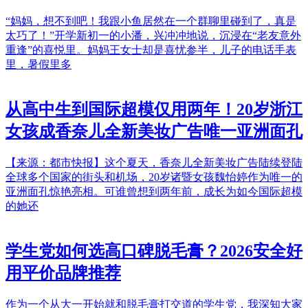
“妈妈，想不到吧！我跟小鱼居然在一个群聊里碰到了，真是
太巧了！”开学新初一的小潘，兴冲冲地说，沉浸在“老友意外
重逢”的喜悦里。妈妈王女士却是喜忧参半，儿子的电话手表
里，暑假里多
从高中生到国际超模仅用两年！20岁浙江
女孩成香奈儿全新美妆广告唯一亚洲面孔
【来源：都市快报】这个夏天，香奈儿全新美妆广告陆续登陆
全球多个国家的街头和机场，20岁诸暨女孩魏怡婷作为唯一的
亚洲面孔惊艳亮相。可谁曾想到两年前，成长为如今国际超模
的她还
学生党如何选高口碑脱毛膏？2026安全好
用平价品牌推荐
作为一个从大一开始就和脱毛膏打交道的学生党，我深知大家