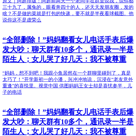
原文｜阿超排版：阿超前两天一个老同学在群里说我，说你都
三十九了，属兔的，眼看奔四十的人，还天天发朋友圈，发的
啥？不是做的菜就是打包的快递，要不就是半夜看球截图。他
说你这不是虚荣么
“全部删除！”妈妈翻看女儿电话手表后爆
发大吵：聊天群有10多个，通讯录一半是
陌生人；女儿哭了好几天：我不被尊重
“妈妈，想不到吧！我跟小鱼居然在一个群聊里碰到了，真是
太巧了！”开学新初一的小潘，兴冲冲地说，沉浸在“老友意外
重逢”的喜悦里。视觉中国 供图妈妈王女士却是喜忧参半，儿
子的电话
“全部删除！”妈妈翻看女儿电话手表后爆
发大吵：聊天群有10多个，通讯录一半是
陌生人；女儿哭了好几天：我不被尊重