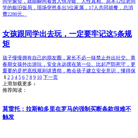
同学聚会，就能瞬间看透人情冷暖、人性真相。原本12位老同
学的叙旧饭局，现场突然多出5位家属，17人共同就餐，总消
费2280元。
女孩跟同学出去玩，一定要牢记这5条规
矩
孩子慢慢拥有自己的朋友圈，家长不必一味禁止外出社交。青
春期女孩外出游玩，安全永远摆在第一位。比起严防死守，更
重要的是把底线规则讲透彻，教会孩子建立安全意识，懂得保
1
2
3
4
5
6
7
8
9
10
下一页
上滑加载更多 ↓
推荐阅读：
莫雷托：拉斯帕多里在罗马的强制买断条款很难不
触发