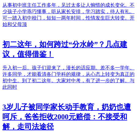
从事初中班主任工作多年，见过太多让人惋惜的成长变化。不
少孩子小学乖巧懂事，听从家长安排，学习踏实，待人有礼。
可一踏入初中校门，短短一两年时间，性情发生巨大转变。开
始和父母顶
初二这年，如何跨过“分水岭”？几点建
议，值得借鉴！
升入初一后。孩子们迎来了，漫长的适应期。差不多一学年。
许多同学，才能看清各门学科的规律，从心态上转变为真正的
初中生。到了初二这年。大家对中考，有了进一步的了解。与
此同时
3岁儿子被同学家长动手教育，奶奶也遭
呵斥，爸爸拒收2000元赔偿：不接受和
解，走司法途径