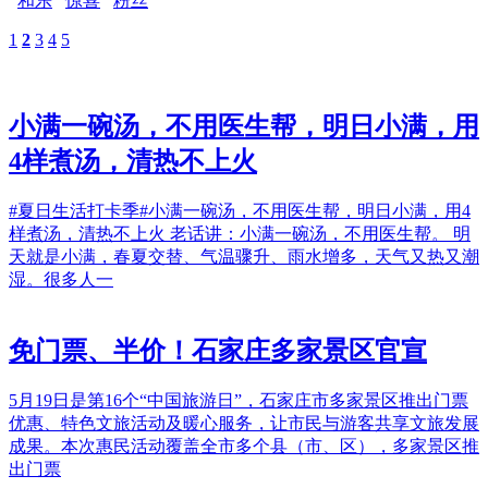
和乐
惊喜
粉丝
1
2
3
4
5
小满一碗汤，不用医生帮，明日小满，用
4样煮汤，清热不上火
#夏日生活打卡季#​小满一碗汤，不用医生帮，明日小满，用4
样煮汤，清热不上火 老话讲：小满一碗汤，不用医生帮。 明
天就是小满，春夏交替、气温骤升、雨水增多，天气又热又潮
湿。很多人一
免门票、半价！石家庄多家景区官宣
5月19日是第16个“中国旅游日”，石家庄市多家景区推出门票
优惠、特色文旅活动及暖心服务，让市民与游客共享文旅发展
成果。本次惠民活动覆盖全市多个县（市、区），多家景区推
出门票