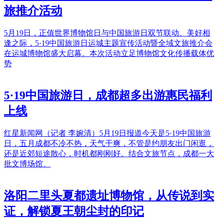
旅推介活动
5月19日，正值世界博物馆日与中国旅游日双节联动、美好相
逢之际，5·19中国旅游日运城主题宣传活动暨全域文旅推介会
在运城博物馆盛大启幕。本次活动立足博物馆文化传播载体优
势
5·19中国旅游日，成都超多出游惠民福利
上线
红星新闻网（记者 李婉清）5月19日报道今天是5·19中国旅游
日，五月成都不冷不热，天气干爽，不管是约朋友出门闲逛，
还是近郊短途散心，时机都刚刚好。结合文旅节点，成都一大
批文博场馆、
洛阳二里头夏都遗址博物馆，从传说到实
证，解锁夏王朝尘封的印记