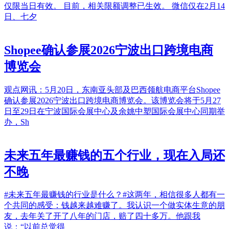
仅限当日有效。 目前，相关限额调整已生效。 微信仅在2月14
日、七夕
Shopee确认参展2026宁波出口跨境电商
博览会
观点网讯：5月20日，东南亚头部及巴西领航电商平台Shopee
确认参展2026宁波出口跨境电商博览会。该博览会将于5月27
日至29日在宁波国际会展中心及余姚中塑国际会展中心同期举
办，Sh
未来五年最赚钱的五个行业，现在入局还
不晚
#未来五年最赚钱的行业是什么？#这两年，相信很多人都有一
个共同的感受：钱越来越难赚了。我认识一个做实体生意的朋
友，去年关了开了八年的门店，赔了四十多万。他跟我
说：“以前总觉得