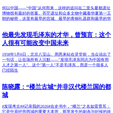
何以中国——“中国”从何而来，这样的追问在二里头夏都遗址
博物馆有最好的答案。苍茫遗址和众多文物中藏着华夏第一王
朝的秘密，这里有最早的宫城、最早的青铜礼器群和最早的华
他最先发现毛泽东的才华，曾预言：这个
人很有可能改变中国未来
1958年5月6日，北京八宝山。周恩来站在灵堂前，当众说出了
一句话，让在场所有人沉默——"发现毛泽东同志为中国有用
人才之第一人"。这个"第一人"不是毛泽东，而是一个很多人
已经陌生
陈晓露：“楼兰古城”并非汉代楼兰国的都
城
#发现考古##记录我的2026#在史书中，“楼兰”之名如雷贯耳：
它是中原经营西域的重要大本营，那里发生的刺杀与封侯的故