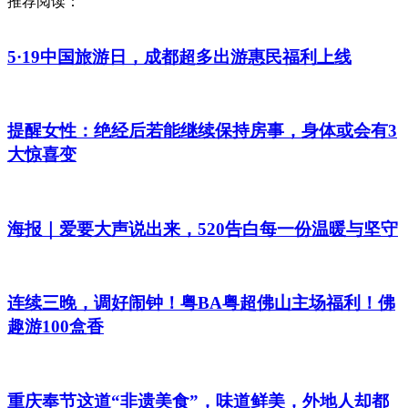
推荐阅读：
5·19中国旅游日，成都超多出游惠民福利上线
提醒女性：绝经后若能继续保持房事，身体或会有3
大惊喜变
海报｜爱要大声说出来，520告白每一份温暖与坚守
连续三晚，调好闹钟！粤BA粤超佛山主场福利！佛
趣游100盒香
重庆奉节这道“非遗美食”，味道鲜美，外地人却都