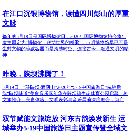
在江口沉银博物馆，读懂四川彭山的厚重
文脉
每年的5月18日是国际博物馆日，2026年国际博物馆协会将年
度主题定为“博物馆：联结世界的桥梁”，点明博物馆早已不是
尘封文物的静默容器而是跨越时空、连接古今、融通文明的精
神
昨晚，陕坝沸腾了！
5月19日，“驻陕坝·渡阴山”2026年“5·19中国旅游日”杭锦后
旗“陕坝味道”美食音乐嘉年华在陕坝镇生态体育公园启幕，将
文旅推介、美食体验、文明表彰与音乐展演深度融合，为广
双节赋能文旅绽放 河东古韵焕发新生 运
城举办5·19中国旅游日主题宣传暨全域文