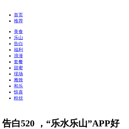
首页
推荐
美食
乐山
告白
福利
浪漫
套餐
甜蜜
现场
雅致
和乐
惊喜
粉丝
告白520 ，“乐水乐山”APP好