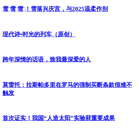
雪҉ 雪҉ 雪҉ ！雪落兴庆宫，与2025温柔作别
现代诗•时光的列车（原创）
跨年深情的话语，致我最深爱的人
莫雷托：拉斯帕多里在罗马的强制买断条款很难不
触发
首次证实！我国“人造太阳”实验获重要成果