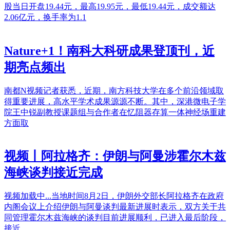
股当日开盘19.44元，最高19.95元，最低19.44元，成交额达
2.06亿元，换手率为1.1
Nature+1！南科大科研成果登顶刊，近
期亮点频出
南都N视频记者获悉，近期，南方科技大学在多个前沿领域取
得重要进展，高水平学术成果源源不断。其中，深港微电子学
院王中锐副教授课题组与合作者在忆阻器存算一体神经场重建
方面取
视频丨阿拉格齐：伊朗与阿曼涉霍尔木兹
海峡谈判接近完成
视频加载中...当地时间8月2日，伊朗外交部长阿拉格齐在政府
内阁会议上介绍伊朗与阿曼谈判最新进展时表示，双方关于共
同管理霍尔木兹海峡的谈判目前进展顺利，已进入最后阶段，
接近