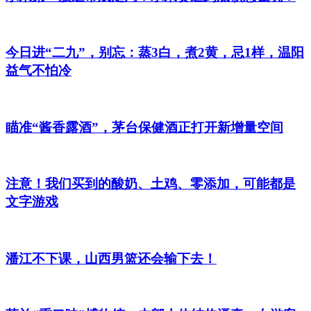
今日进“二九”，别忘：蒸3白，煮2黄，忌1样，温阳
益气不怕冷
瞄准“酱香露酒”，茅台保健酒正打开新增量空间
注意！我们买到的酸奶、土鸡、零添加，可能都是
文字游戏
潘江不下课，山西男篮还会输下去！