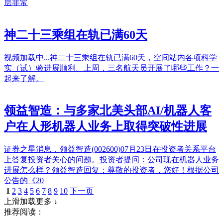
层非常
神二十三乘组在轨已满60天
视频加载中...神二十三乘组在轨已满60天，空间站内各项科学
实（试）验进展顺利。上周，三名航天员开展了哪些工作？一
起来了解。
领益智造：与多家北美头部AI/机器人客
户在人形机器人业务上取得突破性进展
证券之星消息，领益智造(002600)07月23日在投资者关系平台
上答复投资者关心的问题。投资者提问：公司现在机器人业务
进展怎么样？领益智造回复：尊敬的投资者，您好！根据公司
公告的《20
1
2
3
4
5
6
7
8
9
10
下一页
上滑加载更多 ↓
推荐阅读：