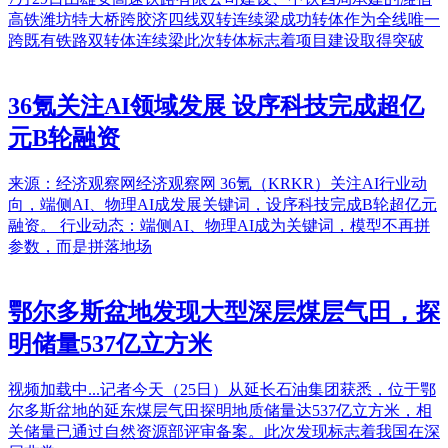
高铁潍坊特大桥跨胶济四线双转连续梁成功转体作为全线唯一
跨既有铁路双转体连续梁此次转体标志着项目建设取得突破
36氪关注AI领域发展 设序科技完成超亿
元B轮融资
来源：经济观察网经济观察网 36氪（KRKR）关注AI行业动
向，端侧AI、物理AI成发展关键词，设序科技完成B轮超亿元
融资。 行业动态：端侧AI、物理AI成为关键词，模型不再拼
参数，而是拼落地场
鄂尔多斯盆地发现大型深层煤层气田，探
明储量537亿立方米
视频加载中...记者今天（25日）从延长石油集团获悉，位于鄂
尔多斯盆地的延东煤层气田探明地质储量达537亿立方米，相
关储量已通过自然资源部评审备案。此次发现标志着我国在深