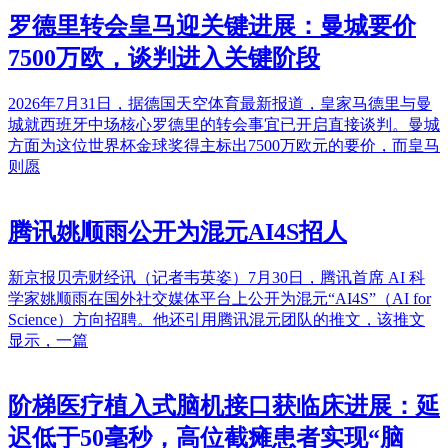
罗德里转会皇马迎关键进展：曼城要价
7500万欧，谈判进入关键阶段
2026年7月31日，据德国天空体育最新报道，皇家马德里与曼
城就西班牙中场核心罗德里的转会事宜已开启直接谈判。曼城
方面为这位世界杯金球奖得主标出7500万欧元的要价，而皇马
则愿
腾讯姚顺雨公开为混元AI4S招人
新京报贝壳财经讯（记者韦英姿）7月30日，腾讯首席 AI 科
学家姚顺雨在国外社交媒体平台上公开为混元“AI4S”（AI for
Science）方向招聘。他还引用腾讯混元团队的推文，该推文
显示，一篇
阶梯医疗植入式脑机接口获临床进展：延
迟低于50毫秒，高位截瘫患者实现“脑