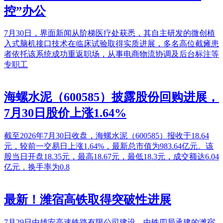
控”办公
7月30日，界面新闻从阶梯医疗处获悉，其自主研发的微创植
入式脑机接口技术在临床试验取得实质进展，多名高位截瘫患
者依托该系统成功重返职场，从事电商物流协调及后台标注等
专职工
海螺水泥（600585）披露股份回购进展，
7月30日股价上涨1.64%
截至2026年7月30日收盘，海螺水泥（600585）报收于18.64
元，较前一交易日上涨1.64%，最新总市值为983.64亿元。该
股当日开盘18.35元，最高18.67元，最低18.3元，成交额达6.04
亿元，换手率为0.8
最新！潍宿高铁取得突破性进展
7月29日由雄安高速铁路有限公司建设、中铁四局承建的潍宿