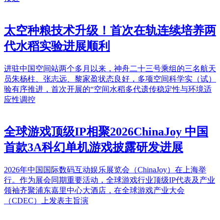
太空种粮技术升级！首次在轨连续培养两
代水稻实验进展顺利
进驻中国空间站两个多月以来，神舟二十三号乘组的三名航天
员朱杨柱、张志远、黎家盈状态良好，多项空间科学实（试）
验有序推进，首次开展的“空间水稻多代遗传稳定性与环境适
应性调控
全球游戏顶级IP相聚2026ChinaJoy 中国
首款3A科幻单机游戏披露研发进展
2026年中国国际数码互动娱乐展览会（ChinaJoy）在上海举
行。作为展会同期重要活动，全球游戏行业顶级IP代表及产业
领袖齐聚浦东嘉里中心大酒店，在全球游戏产业大会
（CDEC）上发表主旨演