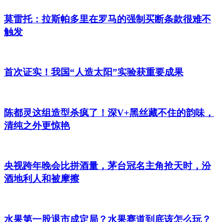
莫雷托：拉斯帕多里在罗马的强制买断条款很难不
触发
首次证实！我国“人造太阳”实验获重要成果
陈都灵这组造型杀疯了！深V+黑丝藏不住的韵味，
清纯之外更惊艳
央视跨年晚会比拼酒量，茅台冠名主角抢天时，汾
酒地利人和被摩擦
水果第一股退市成定局？水果赛道到底该怎么玩？