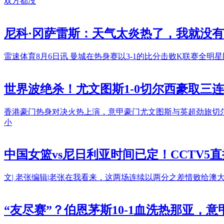
双方都没
尼科·冈萨雷斯：天气太炎热了，我就没
雷速体育8月6日讯 曼城在热身赛以3-1的比分击败K联赛全
世界波绝杀！尤文图斯1-0切尔西豪取三
香港豪门热身对决火热上演，意甲豪门尤文图斯与英超劲旅切尔
小
中国女篮vs尼日利亚时间已定！CCTV5
文| 老张编辑|老张在我看来，这两场连续以两分之差惜败给澳
“友尽赛”？伯恩茅斯10-1血洗热那亚，