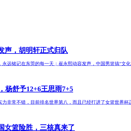
发声，胡明轩正式归队
，永远铭记在东莞的每一天；崔永熙动容发声，中国男篮搞“文化
杨舒予12+6王思雨7+5
实力非常不错，目前排名世界第八，而且已经打进了女篮世界杯
中国女篮险胜，三核真来了