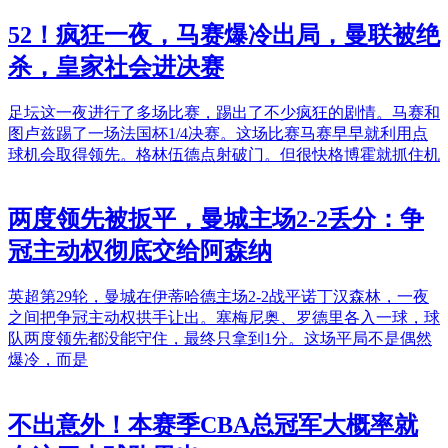
52！疯狂一夜，马赛爆冷出局，曼联被绝
杀，皇家社会进决赛
足坛这一夜进行了多场比赛，踢出了不少疯狂的剧情。马赛和
图卢兹踢了一场法国杯1/4决赛。这场比赛马赛早早就利用点
球机会取得领先。格林伍德点射破门。但很快格博霍就抓住机
两度领先被扳平，曼城主场2-2丢分：争
冠主动权彻底交给阿森纳
英超第29轮，曼城在伊蒂哈德主场2-2战平诺丁汉森林，一夜
之间把争冠主动权拱手让出。塞梅尼奥、罗德里各入一球，球
队两度领先都没能守住，最终只拿到1分。这场平局不是偶然
爆冷，而是
不出意外！本赛季CBA总冠军大概率就