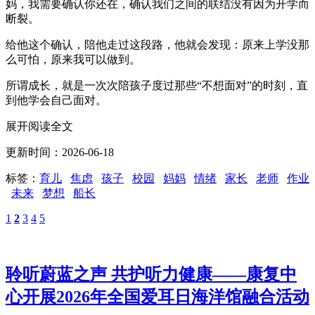
妈，我需要确认你还在，确认我们之间的联结没有因为开学而
断裂。
给他这个确认，陪他走过这段路，他就会发现：原来上学没那
么可怕，原来我可以做到。
所谓成长，就是一次次陪孩子度过那些“不想面对”的时刻，直
到他学会自己面对。
展开阅读全文
更新时间：2026-06-18
标签：
育儿
焦虑
孩子
校园
妈妈
情绪
家长
老师
作业
未来
梦想
船长
1
2
3
4
5
聆听蔚蓝之声 共护听力健康——康复中
心开展2026年全国爱耳日海洋馆融合活动