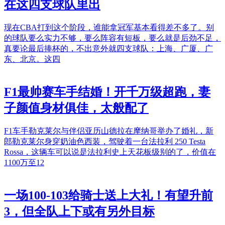
在这四支球队里出
现在CBA打到这个阶段，谁能拿冠军基本看得差不多了。别
的球队要么实力不够，要么阵容有短板，要么就是后劲不足，
真要论最后捧杯的，不出意外就四支球队：上海、广厦、广
东、北京。这四
F1最帅赛车手结婚！开千万级超跑，妻
子颜值身材俱佳，太般配了
F1车手勒克莱尔与伴侣亚历山德拉在摩纳哥举办了婚礼，新
郎勒克莱尔身穿奶油色西装，驾驶着一台法拉利 250 Testa
Rossa，这辆车可以说是法拉利史上天花板级别的了，价值在
1100万至12
一场100-103给骑士送上大礼！有望升前
3，但全队上下或有另外目标