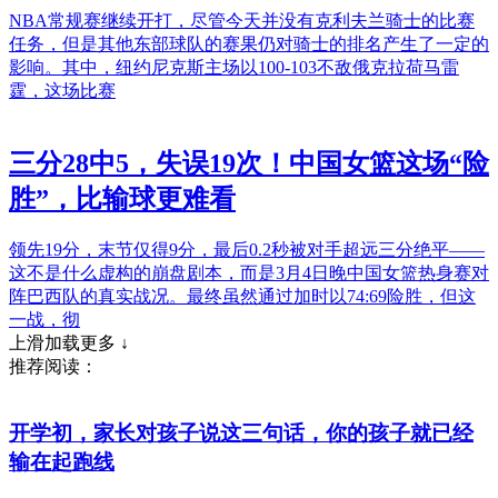
NBA常规赛继续开打，尽管今天并没有克利夫兰骑士的比赛
任务，但是其他东部球队的赛果仍对骑士的排名产生了一定的
影响。其中，纽约尼克斯主场以100-103不敌俄克拉荷马雷
霆，这场比赛
三分28中5，失误19次！中国女篮这场“险
胜”，比输球更难看
领先19分，末节仅得9分，最后0.2秒被对手超远三分绝平——
这不是什么虚构的崩盘剧本，而是3月4日晚中国女篮热身赛对
阵巴西队的真实战况。最终虽然通过加时以74:69险胜，但这
一战，彻
上滑加载更多 ↓
推荐阅读：
开学初，家长对孩子说这三句话，你的孩子就已经
输在起跑线