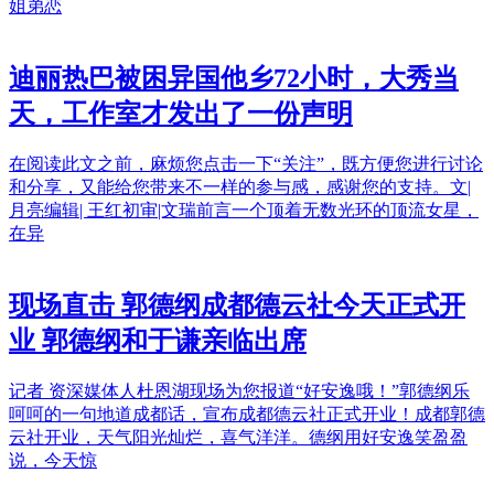
姐弟恋
迪丽热巴被困异国他乡72小时，大秀当
天，工作室才发出了一份声明
在阅读此文之前，麻烦您点击一下“关注”，既方便您进行讨论
和分享，又能给您带来不一样的参与感，感谢您的支持。文|
月亮编辑| 王红初审|文瑞前言一个顶着无数光环的顶流女星，
在异
现场直击 郭德纲成都德云社今天正式开
业 郭德纲和于谦亲临出席
记者 资深媒体人杜恩湖现场为您报道“好安逸哦！”郭德纲乐
呵呵的一句地道成都话，宣布成都德云社正式开业！成都郭德
云社开业，天气阳光灿烂，喜气洋洋。德纲用好安逸笑盈盈
说，今天惊