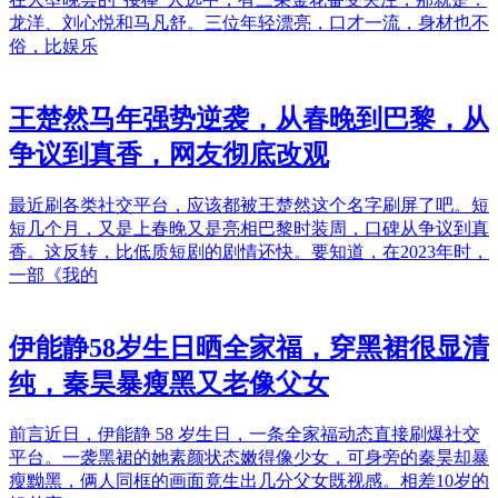
龙洋、刘心悦和马凡舒。三位年轻漂亮，口才一流，身材也不
俗，比娱乐
王楚然马年强势逆袭，从春晚到巴黎，从
争议到真香，网友彻底改观
最近刷各类社交平台，应该都被王楚然这个名字刷屏了吧。短
短几个月，又是上春晚又是亮相巴黎时装周，口碑从争议到真
香。这反转，比低质短剧的剧情还快。要知道，在2023年时，
一部《我的
伊能静58岁生日晒全家福，穿黑裙很显清
纯，秦昊暴瘦黑又老像父女
前言近日，伊能静 58 岁生日，一条全家福动态直接刷爆社交
平台。一袭黑裙的她素颜状态嫩得像少女，可身旁的秦昊却暴
瘦黝黑，俩人同框的画面竟生出几分父女既视感。相差10岁的