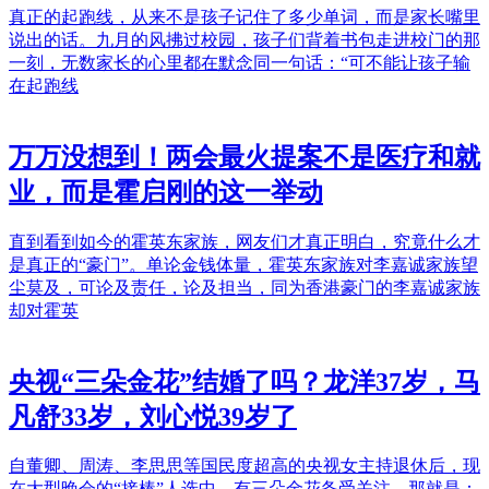
真正的起跑线，从来不是孩子记住了多少单词，而是家长嘴里
说出的话。九月的风拂过校园，孩子们背着书包走进校门的那
一刻，无数家长的心里都在默念同一句话：“可不能让孩子输
在起跑线
万万没想到！两会最火提案不是医疗和就
业，而是霍启刚的这一举动
直到看到如今的霍英东家族，网友们才真正明白，究竟什么才
是真正的“豪门”。单论金钱体量，霍英东家族对李嘉诚家族望
尘莫及，可论及责任，论及担当，同为香港豪门的李嘉诚家族
却对霍英
央视“三朵金花”结婚了吗？龙洋37岁，马
凡舒33岁，刘心悦39岁了
自董卿、周涛、李思思等国民度超高的央视女主持退休后，现
在大型晚会的“接棒”人选中，有三朵金花备受关注，那就是：