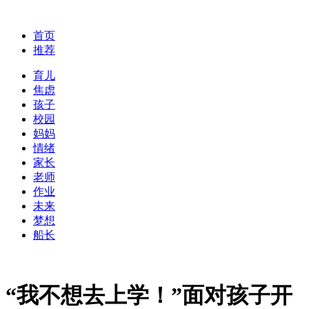
首页
推荐
育儿
焦虑
孩子
校园
妈妈
情绪
家长
老师
作业
未来
梦想
船长
“我不想去上学！”面对孩子开