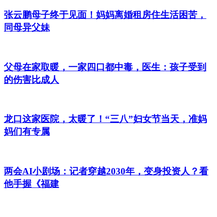
张云鹏母子终于见面！妈妈离婚租房住生活困苦，
同母异父妹
父母在家取暖，一家四口都中毒，医生：孩子受到
的伤害比成人
龙口这家医院，太暖了！“三八”妇女节当天，准妈
妈们有专属
两会AI小剧场：记者穿越2030年，变身投资人？看
他手握《福建