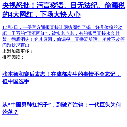
央视怒批！污言秽语、目无法纪、偷漏税
的4大网红，下场大快人心
12月3日，一份官方通报直接让网络圈炸了锅，好几位粉丝动
辄上千万的“顶流网红”，被实名点名，有的账号直接永久封
禁，彻底消失！究其原因，偷漏税、直播骂脏话、屡教不改等
问题状况百出
上滑加载更多 ↓
推荐阅读：
张本智和赛后表态！在成都发生的事情不会忘记，
但中国选手
从“中国男鞋扛把子”，到破产注销：一代巨头为何
沦落？