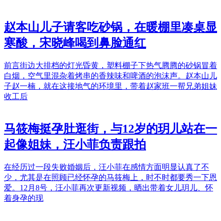
赵本山儿子请客吃砂锅，在暖棚里凑桌显
寒酸，宋晓峰喝到鼻脸通红
前言街边大排档的灯光昏黄，塑料棚子下热气腾腾的砂锅冒着
白烟，空气里混杂着烤串的香辣味和啤酒的泡沫声。赵本山儿
子赵一楠，就在这接地气的环境里，带着赵家班一帮兄弟姐妹
收工后
马筱梅挺孕肚逛街，与12岁的玥儿站在一
起像姐妹，汪小菲负责跟拍
在经历过一段失败婚姻后，汪小菲在感情方面明显认真了不
少，尤其是在照顾已经怀孕的马筱梅上，时不时都要秀一下恩
爱。12月8号，汪小菲再次更新视频，晒出带着女儿玥儿、怀
着身孕的现