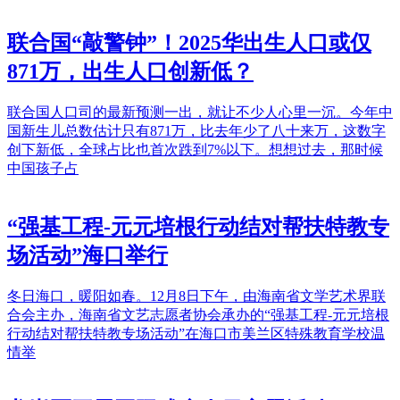
联合国“敲警钟”！2025华出生人口或仅
871万，出生人口创新低？
联合国人口司的最新预测一出，就让不少人心里一沉。今年中
国新生儿总数估计只有871万，比去年少了八十来万，这数字
创下新低，全球占比也首次跌到7%以下。想想过去，那时候
中国孩子占
“强基工程-元元培根行动结对帮扶特教专
场活动”海口举行
冬日海口，暖阳如春。12月8日下午，由海南省文学艺术界联
合会主办，海南省文艺志愿者协会承办的“强基工程-元元培根
行动结对帮扶特教专场活动”在海口市美兰区特殊教育学校温
情举