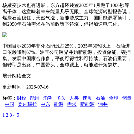
核聚变技术也有进展，东方超环装置2025年1月跑了1066秒等
离子体，这意味着未来能量几乎无限。全球能源转型报告说，
煤炭石油稳住，天然气涨，新能源成主力。国际能源署预计，
到2050年石油需求在当前政策下还涨，但得加速电气化。
中国目标2030年非化石能源占25%，2035年30%以上，石油进
口依赖降到67%。油气公司跨界并购新能源，投资储能、碳捕
集。发展中国家合作多，平衡可得性和可持续。石油仍重要，
但转型是出路，中国带头，全球跟上，就能避开短缺坑。
展开阅读全文
更新时间：2026-07-16
标签：
财经
能用
消耗
多久
人类
速度
石油
全球
储量
中国
委内瑞拉
中东
能源
需求
新能源
油井
1
2
3
4
5