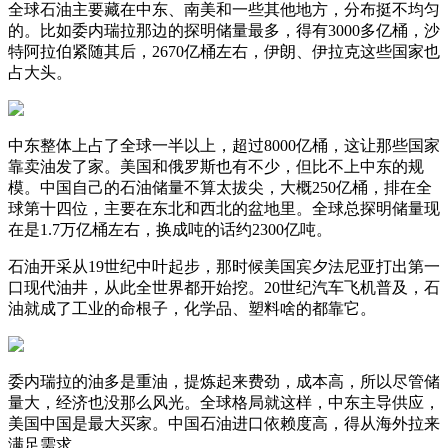
全球石油主要藏在中东、南美和一些其他地方，分布挺不均匀
的。比如委内瑞拉那边的探明储量最多，得有3000多亿桶，沙
特阿拉伯紧随其后，2670亿桶左右，伊朗、伊拉克这些国家也
占大头。
中东整体上占了全球一半以上，超过8000亿桶，这让那些国家
靠卖油发了家。美国和俄罗斯也有不少，但比不上中东的规
模。中国自己的石油储量不算太拔尖，大概250亿桶，排在全
球第十四位，主要在东北和西北的盆地里。全球总探明储量现
在是1.7万亿桶左右，换成吨的话约2300亿吨。
石油开采从19世纪中叶起步，那时候美国宾夕法尼亚打出第一
口现代油井，从此全世界都开始挖。20世纪汽车飞机普及，石
油就成了工业的命根子，化学品、塑料啥的都靠它。
委内瑞拉的油多是重油，提炼起来费劲，成本高，所以尽管储
量大，经济也没那么风光。全球格局就这样，中东主导供应，
美国中国是最大买家。中国石油进口依赖度高，得从海外拉来
满足需求。