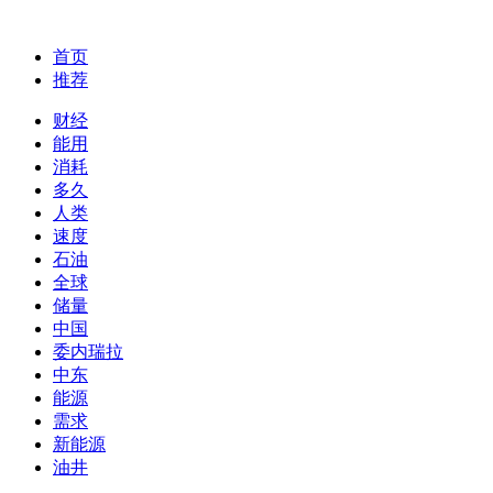
首页
推荐
财经
能用
消耗
多久
人类
速度
石油
全球
储量
中国
委内瑞拉
中东
能源
需求
新能源
油井