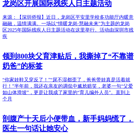
龙岗区开展国际残疾人日主题活动
来源：【深圳侨报】近日，龙岗区平安里学校多功能厅内暖意
融融，温情满满。一场以“情暖龙岗·慧融未来”为主题的龙岗
区2025年国际残疾人日主题活动在这里举行。活动由深圳市残
疾
领到800块父育津贴后，我撕掉了“不靠谱
奶爸”的标签
“你家娃鞋又穿反了！”“尿不湿都歪了，爸爸带娃真是活着就
行！”半年前，我还在亲友的调侃中尴尬赔笑，老婆一句“父爱
如山体滑坡”，更是让我成了家里的“育儿编外人员”。直到上
个月
剖腹产十天后小便带血，新手妈妈慌了，
医生一句话让她安心