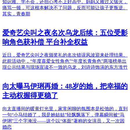
知识难、学不会，还担心考不上好高中。妈妈又难过又恼火，
痛骂一顿，可这根本解决不了问题，反而可能让孩子更叛逆。
其实，青春期
爱奇艺尖叫之夜名次乌龙后续：五位受影
响角色获补偿 平台补全权益
近日，爱奇艺尖叫之夜颁奖礼的名次错误风波迎来处理结果。
此前活动中，“年度喜爱女性角色”“年度长青角色”两项榜单出
现公示结果与现场宣读不一致的乌龙，刘诗诗饰演的东方淮竹
向太曝马伊琍再婚：48岁的她，把幸福的
主动权握得更稳了
向太直播间的暖黄灯光里，家常闲聊的氛围本是松弛的，直到
一句“小马结婚了，我是她姑姑”轻飘飘落下，弹幕瞬间被“马
伊琍”三个字淹没——这个以“体面”著称的女演员，又一次因
婚恋