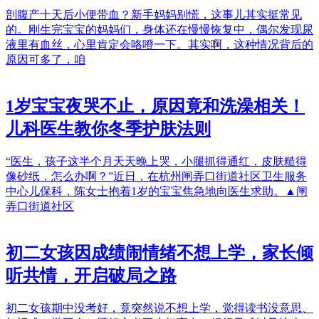
剖腹产十天后小便带血？新手妈妈别慌，这事儿其实挺常见
的。刚生完宝宝的妈妈们，身体还在慢慢恢复中，偶尔发现尿
液里有血丝，心里肯定会咯噔一下。其实啊，这种情况背后的
原因可多了，咱
1岁宝宝夜哭不止，原因竟和洗澡相关！
儿科医生教你冬季护肤法则
“医生，孩子这半个月天天晚上哭，小腿抓得通红，皮肤糙得
像砂纸，怎么办啊？”近日，在杭州闸弄口街道社区卫生服务
中心儿保科，陈女士抱着1岁的宝宝焦急地向医生求助。▲闸
弄口街道社区
初二女孩因成绩闹情绪不想上学，家长倾
听共情，开启破局之路
初二女孩期中没考好，竟突然说不想上学，觉得读书没意思、