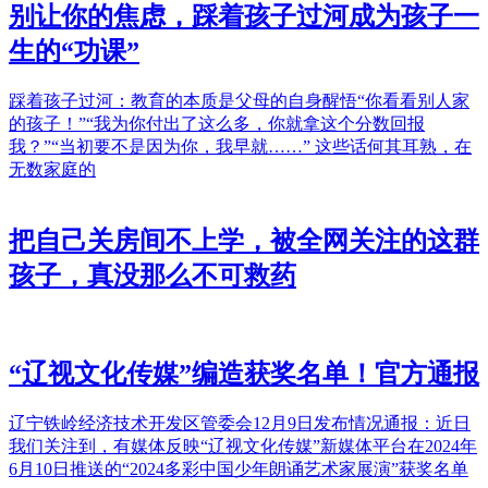
别让你的焦虑，踩着孩子过河成为孩子一
生的“功课”
踩着孩子过河：教育的本质是父母的自身醒悟“你看看别人家
的孩子！”“我为你付出了这么多，你就拿这个分数回报
我？”“当初要不是因为你，我早就……” 这些话何其耳熟，在
无数家庭的
把自己关房间不上学，被全网关注的这群
孩子，真没那么不可救药
“辽视文化传媒”编造获奖名单！官方通报
辽宁铁岭经济技术开发区管委会12月9日发布情况通报：近日
我们关注到，有媒体反映“辽视文化传媒”新媒体平台在2024年
6月10日推送的“2024多彩中国少年朗诵艺术家展演”获奖名单