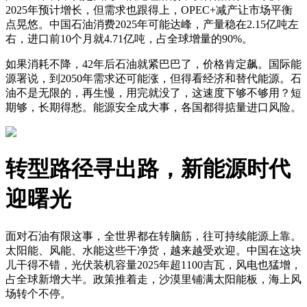
2025年预计增长，但需求也跟得上，OPEC+减产让市场平衡
点晃悠。中国石油消费2025年可能达峰，产量稳在2.15亿吨左
右，进口前10个月就4.71亿吨，占全球增量的90%。
如果消耗不降，42年后石油就紧巴巴了，价格肯定飙。国际能
源署说，到2050年需求还可能涨，但得看经济和替代能源。石
油不是无限的，再生慢，用完就没了，这速度下够不够用？短
期够，长期得愁。能源安全成大事，各国都得掂量进口风险。
转型路径寻出路，新能源时代
迎曙光
面对石油有限这事，全世界都在转脑筋，往可持续能源上靠。
太阳能、风能、水能这些干净货，越来越受欢迎。中国在这块
儿干得不错，光伏装机容量2025年超1100吉瓦，风电也猛增，
占全球新增大半。政策推着走，沙漠里铺满太阳能板，海上风
场转个不停。