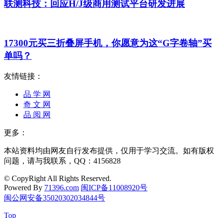
联测科技：回应H/J级商用测试平台研发进展
17300元买三折叠屏手机，你愿意为这“G字卷轴”买
单吗？
友情链接：
品 学 网
奇 文 网
品 阅 网
更多：
本站资料均由网友自行发布提供，仅用于学习交流。如有版权
问题，请与我联系，QQ：4156828
© CopyRight All Rights Reserved.
Powered By
71396.com
闽ICP备11008920号
闽公网安备35020302034844号
Top