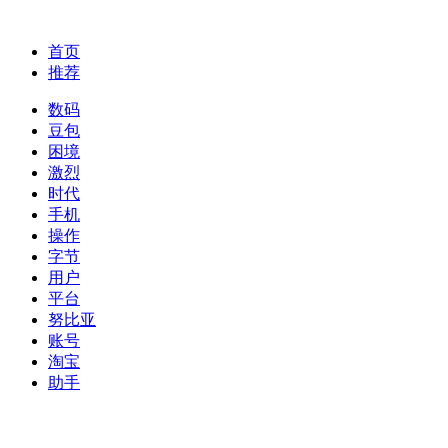
首页
推荐
数码
豆包
困境
激烈
时代
手机
操作
字节
用户
平台
努比亚
账号
淘宝
助手