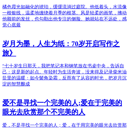
橘色霞光如融化的琥珀，缓缓流淌过庭院。他低着头，水流像
一根银线，温柔地缠绕着月季的根茎。风是轻柔的画笔，拂动
他额前的发丝，也勾勒出他专注的侧脸。她就站在不远处，感
觉心底最
岁月为墨，人生为纸：70岁开启写作之
旅》
“七十岁生日那天，我把笔记本和钢笔放在书桌中央，告诉自
己：这是新的起点。年轻时为生活奔波，没来得及记录柴米油
盐里的温暖；如今鬓角染霜，反而有了从容的时光，把岁月沉
淀的智慧酿成
爱不是寻找一个完美的人;爱在于完美的
眼光去欣赏那个不完美的人
爱，不是寻找一个完美的人；爱，在于用完美的眼光去欣赏那