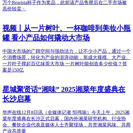
万个Bearista杯子作为奖品，此前该产品售罄后在二手市场被
高价转卖；
视频丨从一片树叶、一杯咖啡到美妆小瓶
罐 看小产品如何撬动大市场
中国大市场的广阔空间与强劲活力，让不少小产品，通过一个
个消费场景，转化为产业的澎湃动能，形成大规模、大产业。
一片叶子撑起百亿抹茶大市场 一片树叶能创造多少价值？答
案是150亿
星城聚贤话“湘味” 2025湘菜年度盛典在
长沙启幕
华声在线12月8日讯（全媒体记者 邹伟瑜）今天上午，2025湘
菜年度盛典在长沙正式启幕，国内外湘菜研究机构、行业协
会、餐饮企业代表及媒体人士齐聚现场，共赏湘菜风味、共商
产业高质量