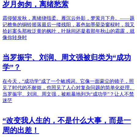
岁月匆匆，离绪愁萦
霜侵鬓发秋，离绪绕指柔。雁沉云外影，梦萦月下舟。——题
记檐角的铜铃摇落最后一缕残阳，暮色如墨晕染窗棂时，我又
拾起案头那枚泛黄的枫叶，叶脉间还凝着那年秋山的霜露，就
像你转身时
当罗振宇、刘润、周文强被归类为“成功
学”？
在今天，“成功学”成了一个敏感词。它像一面蒙尘的镜子，照
见了时代的不耐烦，也照见了人心对复杂问题的简单化处理。
当罗振宇、刘润、周文强，被粗暴地列为“成功学”？让人不禁
迷茫
“改变我人生的，不是什么大事，而是一
周的出差！