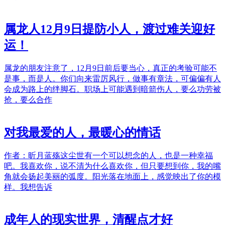
属龙人12月9日提防小人，渡过难关迎好
运！
属龙的朋友注意了，12月9日前后要当心，真正的考验可能不
是事，而是人。你们向来雷厉风行，做事有章法，可偏偏有人
会成为路上的绊脚石。职场上可能遇到暗箭伤人，要么功劳被
抢，要么合作
对我最爱的人，最暖心的情话
作者：昕月蓝殇这尘世有一个可以想念的人，也是一种幸福
吧。我喜欢你，说不清为什么喜欢你，但只要想到你，我的嘴
角就会扬起美丽的弧度。阳光落在地面上，感觉映出了你的模
样。我想告诉
成年人的现实世界，清醒点才好