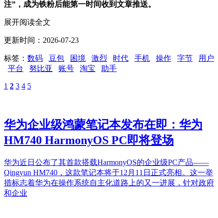
注”，成为铁粉后能第一时间收到文章推送。
展开阅读全文
更新时间：2026-07-23
标签：
数码
豆包
困境
激烈
时代
手机
操作
字节
用户
平台
努比亚
账号
淘宝
助手
1
2
3
4
5
华为企业级鸿蒙笔记本发布在即：华为
HM740 HarmonyOS PC即将登场
华为近日公布了其首款搭载HarmonyOS的企业级PC产品——
Qingyun HM740，这款笔记本将于12月11日正式亮相。这一举
措标志着华为在操作系统自主化道路上的又一进展，针对政府
和企业