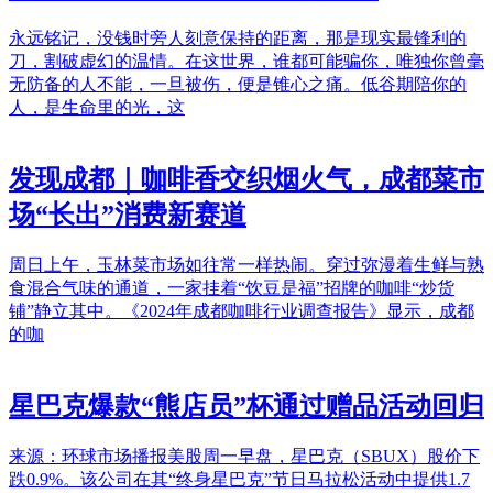
永远铭记，没钱时旁人刻意保持的距离，那是现实最锋利的
刀，割破虚幻的温情。在这世界，谁都可能骗你，唯独你曾毫
无防备的人不能，一旦被伤，便是锥心之痛。低谷期陪你的
人，是生命里的光，这
发现成都｜咖啡香交织烟火气，成都菜市
场“长出”消费新赛道
周日上午，玉林菜市场如往常一样热闹。穿过弥漫着生鲜与熟
食混合气味的通道，一家挂着“饮豆是福”招牌的咖啡“炒货
铺”静立其中。《2024年成都咖啡行业调查报告》显示，成都
的咖
星巴克爆款“熊店员”杯通过赠品活动回归
来源：环球市场播报美股周一早盘，星巴克（SBUX）股价下
跌0.9%。该公司在其“终身星巴克”节日马拉松活动中提供1.7