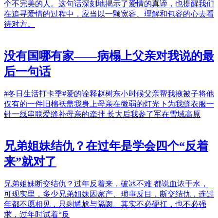
个不完美的人。这句话深刻地揭示了爱情的真谛，也提醒我们
在追寻爱情的过程中，应当以一颗宽容、理解和包容的心去看
待对方。
没有国哪有家——病榻上父亲对我说的最
后一句话
#冬日生活打卡季#爱的诠释赵树东小时候父亲帮我掖被子将他
仅有的一件旧棉袄盖我身上母亲在微弱的灯光下为我缝衣服一
针一线串联爱缝补母亲的牵挂 长大后我参了军在雪域高原
兄弟姐妹结仇？在过年是学会四个“反着
来”就对了
兄弟姐妹断交结仇？过年反着来，破冰不难 都说血浓于水，
可现实里，多少兄弟姐妹因家产、琐事反目，断交结仇，连过
年都不愿相见，只剩尴尬与隔阂。其实不必硬扛，也不必强
求，过年时试着“反