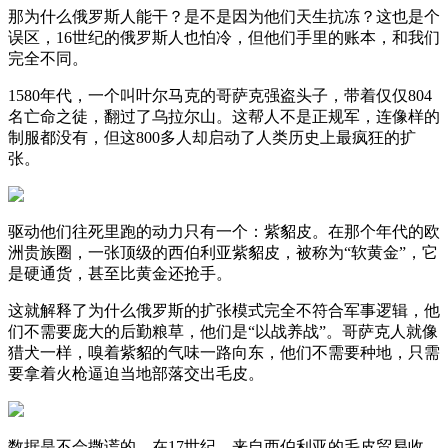
那为什么俄罗斯人能干？是不是因为他们天生抗冻？这也是个
误区，16世纪的俄罗斯人也怕冷，但他们手里的账本，和我们
完全不同。
1580年代，一个叫叶尔马克的哥萨克强盗头子，带着仅仅804
名亡命之徒，翻过了乌拉尔山。这帮人不是正规军，连像样的
制服都没有，但这800多人却启动了人类历史上最疯狂的扩
张。
驱动他们往死里跑的动力只有一个：紫貂皮。在那个年代的欧
洲贵族圈，一张顶级的西伯利亚紫貂皮，被称为“软黄金”，它
是硬通货，甚至比黄金还抢手。
这就解释了为什么俄罗斯的扩张模式完全不符合军事逻辑，他
们不需要庞大的后勤粮草，他们是“以战养战”。哥萨克人就像
猎犬一样，嗅着紫貂的气味一路向东，他们不需要种地，只需
要拿着火枪逼迫当地部落交出毛皮。
数据是不会撒谎的，在17世纪，来自西伯利亚的毛皮贸易收