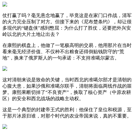
仗打赢了吗？毫无悬念地赢了，毕竟这是在家门口作战，清军
的火力完全压制了对方。但接下来的《尼布楚条约》，却让很
多现代的“键盘侠”感到憋屈：为什么打了胜仗，还要把外兴安
岭以北的大片土地让出去？
在康熙的棋盘上，他做了一笔极高明的交易，他用那片在当时
看来毫无经济价值、不仅种不出粮食还得倒贴钱防守的“荒
地”，换来了俄罗斯人的一句承诺：不支持准噶尔蒙古。
这对清朝来说是致命的关键，当时西北的准噶尔部才是清朝的
心腹大患，如果沙俄和准噶尔联手，清朝将面临两线作战的噩
梦。康熙果断切掉了“不良资产”，换取了核心资产（中原农耕
区）的安全和西北战场的战略主动权。
这是一个典型的封建帝王式的胜利：他保住了皇位和税源，至
于那片冰原归谁，对那个时代的农业帝国来说，真的不重要。