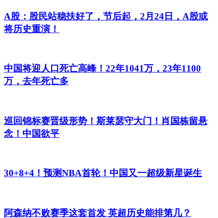
A股：股民站稳扶好了，节后起，2月24日，A股或
将历史重演！
中国将迎人口死亡高峰！22年1041万，23年1100
万，去年死亡多
巡回锦标赛晋级形势！斯莱瑟守大门！肖国栋留悬
念！中国欲平
30+8+4！预测NBA首轮！中国又一超级新星诞生
阿森纳不败赛季这套首发 英超历史能排第几？