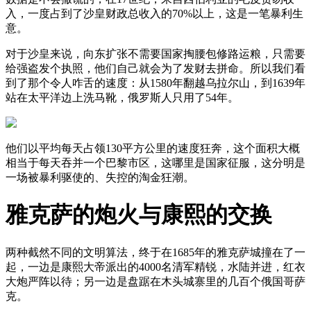
入，一度占到了沙皇财政总收入的70%以上，这是一笔暴利生
意。
对于沙皇来说，向东扩张不需要国家掏腰包修路运粮，只需要
给强盗发个执照，他们自己就会为了发财去拼命。所以我们看
到了那个令人咋舌的速度：从1580年翻越乌拉尔山，到1639年
站在太平洋边上洗马靴，俄罗斯人只用了54年。
他们以平均每天占领130平方公里的速度狂奔，这个面积大概
相当于每天吞并一个巴黎市区，这哪里是国家征服，这分明是
一场被暴利驱使的、失控的淘金狂潮。
雅克萨的炮火与康熙的交换
两种截然不同的文明算法，终于在1685年的雅克萨城撞在了一
起，一边是康熙大帝派出的4000名清军精锐，水陆并进，红衣
大炮严阵以待；另一边是盘踞在木头城寨里的几百个俄国哥萨
克。