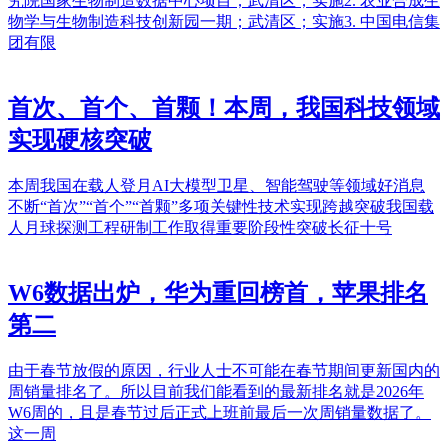
究院国家生物制造数据中心项目；武清区；实施2. 农业合成生
物学与生物制造科技创新园一期；武清区；实施3. 中国电信集
团有限
首次、首个、首颗！本周，我国科技领域
实现硬核突破
本周我国在载人登月AI大模型卫星、智能驾驶等领域好消息
不断“首次”“首个”“首颗”多项关键性技术实现跨越突破我国载
人月球探测工程研制工作取得重要阶段性突破长征十号
W6数据出炉，华为重回榜首，苹果排名
第二
由于春节放假的原因，行业人士不可能在春节期间更新国内的
周销量排名了。所以目前我们能看到的最新排名就是2026年
W6周的，且是春节过后正式上班前最后一次周销量数据了。
这一周