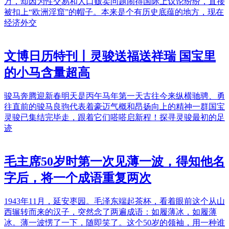
万，却因为性交易和人口贩卖问题闹得国际上议论纷纷，直接
被扣上“欧洲淫窟”的帽子。本来是个有历史底蕴的地方，现在
经济外交
文博日历特刊丨灵骏送福送祥瑞 国宝里
的小马含量超高
骏马奔腾迎新春明天是丙午马年第一天古往今来纵横驰骋、勇
往直前的骏马良驹代表着豪迈气概和昂扬向上的精神一群国宝
灵骏已集结完毕走，跟着它们嗒嗒启新程！探寻灵骏最初的足
迹
毛主席50岁时第一次见薄一波，得知他名
字后，将一个成语重复两次
1943年11月，延安枣园。毛泽东端起茶杯，看着眼前这个从山
西辗转而来的汉子，突然念了两遍成语：如履薄冰，如履薄
冰。薄一波愣了一下，随即笑了。这个50岁的领袖，用一种谁