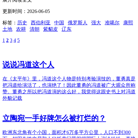
更新时间：2026-06-05
标签：
历史
西伯利亚
中国
俄罗斯人
强大
准噶尔
康熙
土地
农耕
清朝
紫貂皮
辽东
1
2
3
4
5
说说冯道这个人
在《太平年》里，冯道这个人物是特别考验演技的，董勇真是
把冯道给演活了，也演绝了！因此董勇的冯道被广大观众所称
赞。董勇之所以把冯道演的这么好，我觉得这跟史书上对冯道
外貌记载
立陶宛一手好牌怎么被打烂的？
欧洲东北角有个小国，面积才6万多平方公里，人口不到300