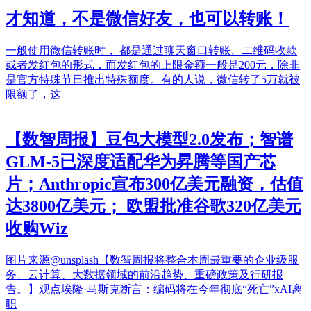
才知道，不是微信好友，也可以转账！
一般使用微信转账时， 都是通过聊天窗口转账、二维码收款
或者发红包的形式，而发红包的上限金额一般是200元，除非
是官方特殊节日推出特殊额度。有的人说，微信转了5万就被
限额了，这
【数智周报】豆包大模型2.0发布；智谱
GLM-5已深度适配华为昇腾等国产芯
片；Anthropic宣布300亿美元融资，估值
达3800亿美元； 欧盟批准谷歌320亿美元
收购Wiz
图片来源@unsplash【数智周报将整合本周最重要的企业级服
务、云计算、大数据领域的前沿趋势、重磅政策及行研报
告。】观点埃隆·马斯克断言：编码将在今年彻底“死亡”xAI离
职