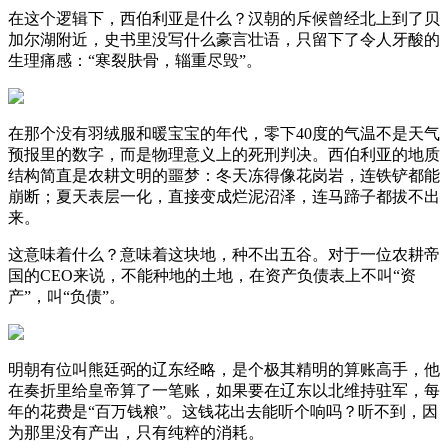
在这个逻辑下，西伯利亚是什么？汉朝的斥候曾经北上到了贝
加尔湖附近，史书里没写什么豪言壮语，只留下了令人牙酸的
生理痛感：“寒裂肤骨，辎重尽毁”。
在那个没有羽绒服和暖宝宝的年代，零下40度的气温不是天气
预报里的数字，而是物理意义上的死刑判决。西伯利亚的地质
结构简直是农耕文明的噩梦：冬天冻得像花岗岩，连铁铲都能
崩断；夏天表层一化，直接变成烂泥沼泽，连马蹄子都拔不出
来。
这意味着什么？意味着这块地，种不出五谷。对于一位农耕帝
国的CEO来说，不能种地的土地，在资产负债表上不叫“资
产”，叫“负债”。
明朝有位叫熊廷弼的辽东经略，是个极其精明的算账高手，他
在奏折里给皇帝算了一笔账，如果要在辽东以北维持驻军，每
年的花费是“百万钱粮”。这钱花出去能听个响吗？听不到，因
为那里没有产出，只有纯粹的消耗。