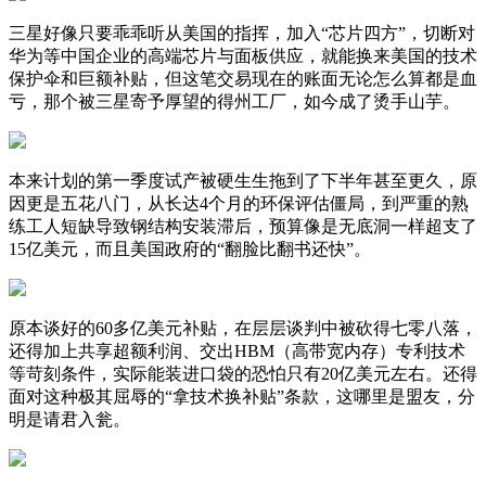
三星好像只要乖乖听从美国的指挥，加入“芯片四方”，切断对
华为等中国企业的高端芯片与面板供应，就能换来美国的技术
保护伞和巨额补贴，但这笔交易现在的账面无论怎么算都是血
亏，那个被三星寄予厚望的得州工厂，如今成了烫手山芋。
本来计划的第一季度试产被硬生生拖到了下半年甚至更久，原
因更是五花八门，从长达4个月的环保评估僵局，到严重的熟
练工人短缺导致钢结构安装滞后，预算像是无底洞一样超支了
15亿美元，而且美国政府的“翻脸比翻书还快”。
原本谈好的60多亿美元补贴，在层层谈判中被砍得七零八落，
还得加上共享超额利润、交出HBM（高带宽内存）专利技术
等苛刻条件，实际能装进口袋的恐怕只有20亿美元左右。还得
面对这种极其屈辱的“拿技术换补贴”条款，这哪里是盟友，分
明是请君入瓮。