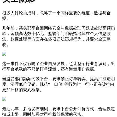
很多人讨论抽成时，忽略了一个同样重要的维度，数据与合
规。
几年前，某头部平台因网络安全与数据处理问题被处以高额罚
款，金额高达数十亿元；监管部门明确指出其在个人信息收
集、数据处理等方面存在多项违法违规行为，并要求全面整
改。
这一事件不仅影响了企业自身发展，也让整个行业意识到，出
行平台承载的不只是订单流量，还有海量用户数据。
当监管部门频频约谈平台，要求禁止订单转卖、提高抽成透明
度、清理低价促销、规范“一口价”等行为时，行业正在被推向
更加严格的规则框架。
最近几年，多地发布细则，要求平台公开计价方式，合理设定
抽成上限，同时加强对司机权益保障的落实。