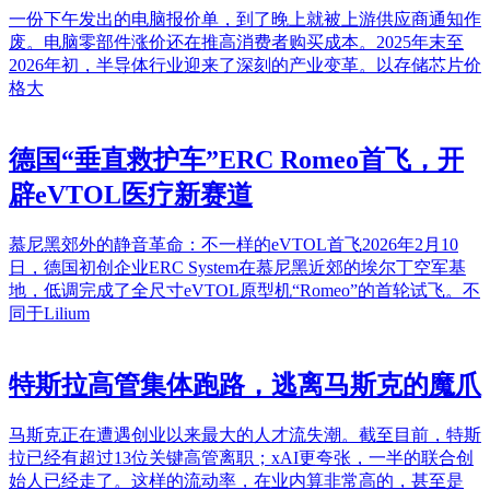
一份下午发出的电脑报价单，到了晚上就被上游供应商通知作
废。电脑零部件涨价还在推高消费者购买成本。2025年末至
2026年初，半导体行业迎来了深刻的产业变革。以存储芯片价
格大
德国“垂直救护车”ERC Romeo首飞，开
辟eVTOL医疗新赛道
慕尼黑郊外的静音革命：不一样的eVTOL首飞2026年2月10
日，德国初创企业ERC System在慕尼黑近郊的埃尔丁空军基
地，低调完成了全尺寸eVTOL原型机“Romeo”的首轮试飞。不
同于Lilium
特斯拉高管集体跑路，逃离马斯克的魔爪
马斯克正在遭遇创业以来最大的人才流失潮。截至目前，特斯
拉已经有超过13位关键高管离职；xAI更夸张，一半的联合创
始人已经走了。这样的流动率，在业内算非常高的，甚至是