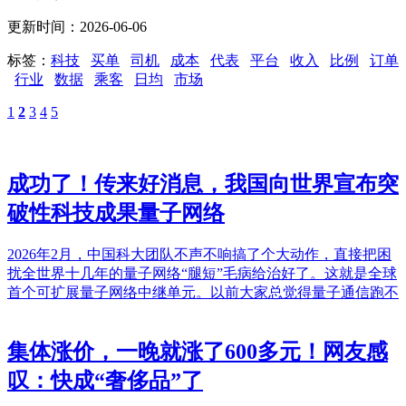
更新时间：2026-06-06
标签：
科技
买单
司机
成本
代表
平台
收入
比例
订单
行业
数据
乘客
日均
市场
1
2
3
4
5
成功了！传来好消息，我国向世界宣布突
破性科技成果量子网络
2026年2月，中国科大团队不声不响搞了个大动作，直接把困
扰全世界十几年的量子网络“腿短”毛病给治好了。这就是全球
首个可扩展量子网络中继单元。以前大家总觉得量子通信跑不
集体涨价，一晚就涨了600多元！网友感
叹：快成“奢侈品”了