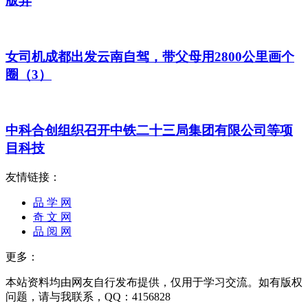
版弃
女司机成都出发云南自驾，带父母用2800公里画个
圈（3）
中科合创组织召开中铁二十三局集团有限公司等项
目科技
友情链接：
品 学 网
奇 文 网
品 阅 网
更多：
本站资料均由网友自行发布提供，仅用于学习交流。如有版权
问题，请与我联系，QQ：4156828