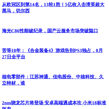
从欧冠区到第14名，13轮1胜！5亿收入击溃英超大
黑马，切尔西
海光C86性能破纪录，国产云服务市场突破隘口
苦等18年：《合金装备4》游戏告别PS3独占，8月
27日全平台
核电零部件：江苏神通、佳电股份、中核科技、久
立特材，谁
2nm骁龙芯片将登场 安卓高端遇成本坎 小米18标准